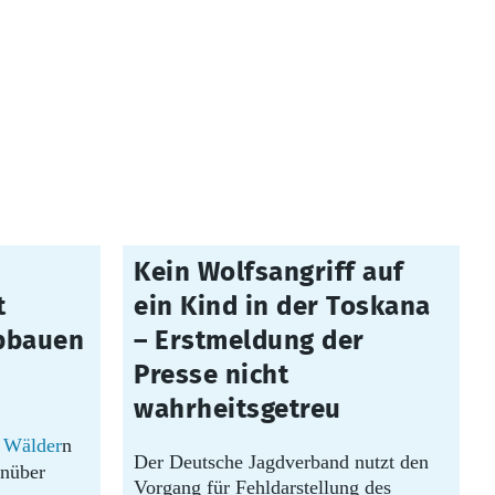
30.07.2026
Kein Wolfsangriff auf
t
ein Kind in der Toskana
bbauen
– Erstmeldung der
Presse nicht
wahrheitsgetreu
n
Wälder
n
Der Deutsche Jagdverband nutzt den
enüber
Vorgang für Fehldarstellung des