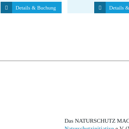
Details & Buchung
Details 
Das NATURSCHUTZ MAGAZI
Naturschutzinitiative
e.V. (