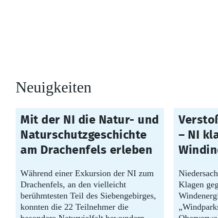
Neuigkeiten
06.08.2026
05.08.2026
Mit der NI die Natur- und
Versto
Naturschutzgeschichte
– NI kl
am Drachenfels erleben
Windin
Während einer Exkursion der NI zum
Niedersach
Drachenfels, an den vielleicht
Klagen geg
berühmtesten Teil des Siebengebirges,
Windenergi
konnten die 22 Teilnehmer die
„Windparks