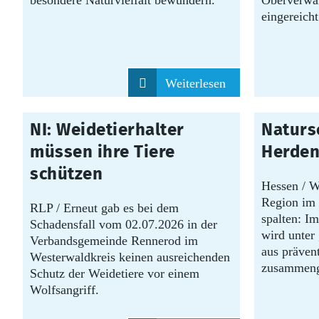
besondere Naturvielfalt bewundern.
Oberverwal
eingereicht
Weiterlesen
29.07.2026
28.07.2026
NI: Weidetierhalter
Natursc
müssen ihre Tiere
Herden
schützen
Hessen / W
Region im 
RLP / Erneut gab es bei dem
spalten: I
Schadensfall vom 02.07.2026 in der
wird unter
Verbandsgemeinde Rennerod im
aus präve
Westerwaldkreis keinen ausreichenden
zusammeng
Schutz der Weidetiere vor einem
Wolfsangriff.