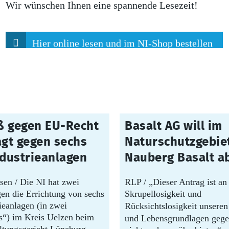
Wir wünschen Ihnen eine spannende Lesezeit!
Hier online lesen und im NI-Shop bestellen
30.07.2026
ß gegen EU-Recht
Basalt AG will im
agt gegen sechs
Naturschutzgebie
dustrieanlagen
Nauberg Basalt a
sen / Die NI hat zwei
RLP / „Dieser Antrag ist an
en die Errichtung von sechs
Skrupellosigkeit und
eanlagen (in zwei
Rücksichtslosigkeit unsere
“) im Kreis Uelzen beim
und Lebensgrundlagen geg