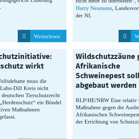
tungsgericht Lüneburg
nicht mehr zu überbieten“, 
.
Harry Neumann
, Landesvor
der NI.
Weiterlesen
W
28.07.2026
hutzinitiative:
Wildschutzzäune 
schutz wirkt
Afrikanische
Schweinepest sol
olfsdebatte muss die
abgebaut werden
Lahn-Dill Kreis nicht
m deutschen Tierschutzrecht
RLP/HE/NRW Eine relativ 
 „Herdenschutz“ ein Bündel
Maßnahme gegen die Ausbre
ntiven Maßnahmen
Afrikanischen Schweinepest
efasst.
der Errichtung von Schutzz