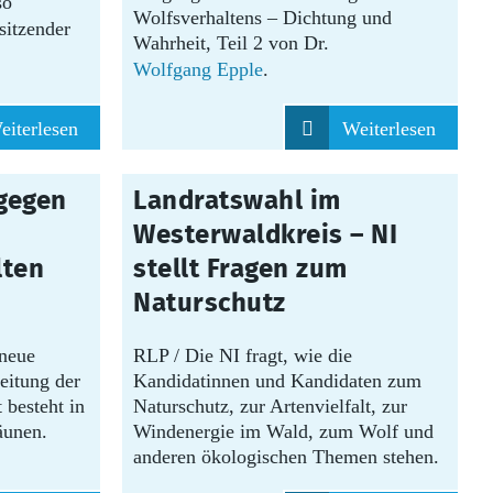
so
Wolfsverhaltens – Dichtung und
sitzender
Wahrheit, Teil 2 von Dr.
Wolfgang Epple
.
eiterlesen
Weiterlesen
23.07.2026
gegen
Landratswahl im
Westerwaldkreis – NI
lten
stellt Fragen zum
Naturschutz
neue
RLP / Die NI fragt, wie die
itung der
Kandidatinnen und Kandidaten zum
 besteht in
Naturschutz, zur Artenvielfalt, zur
äunen.
Windenergie im Wald, zum Wolf und
anderen ökologischen Themen stehen.