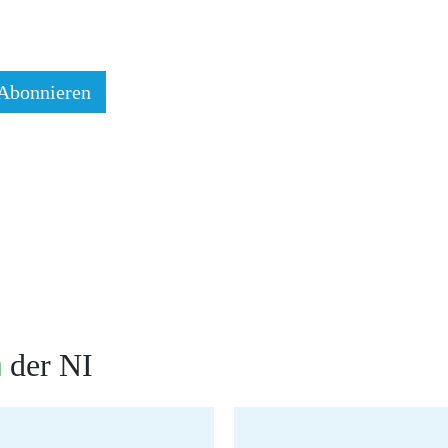
der NI
n