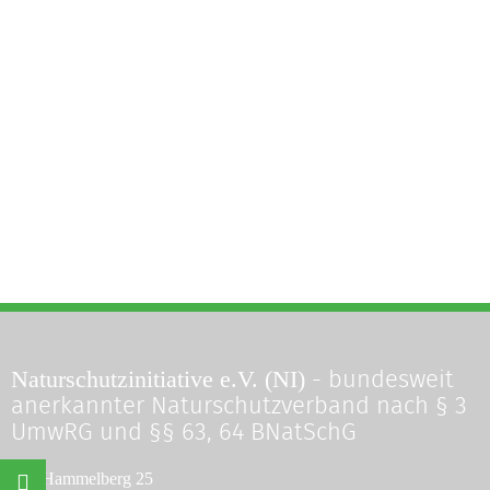
Naturschutzinitiative e.V. (NI)
- bundesweit
anerkannter Naturschutzverband nach § 3
UmwRG und §§ 63, 64 BNatSchG
©
Naturschutzinitiative e.V.
(NI) | Wir schützen Landschaften,
Am Hammelberg 25
Wälder, Wildtiere und Lebensräume