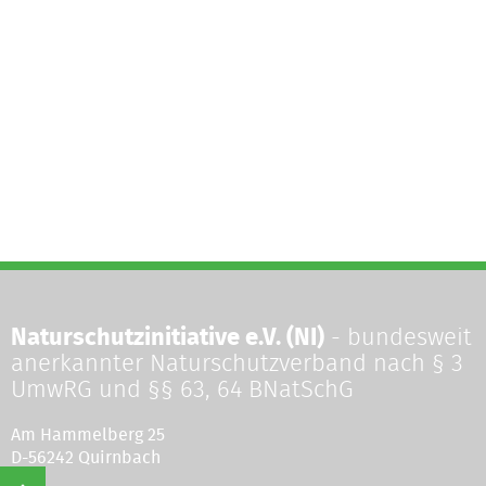
Naturschutzinitiative e.V. (NI)
- bundesweit
anerkannter Naturschutzverband nach § 3
UmwRG und §§ 63, 64 BNatSchG
Am Hammelberg 25
D-56242 Quirnbach
©
Naturschutzinitiative e.V.
(NI) | Wir schützen