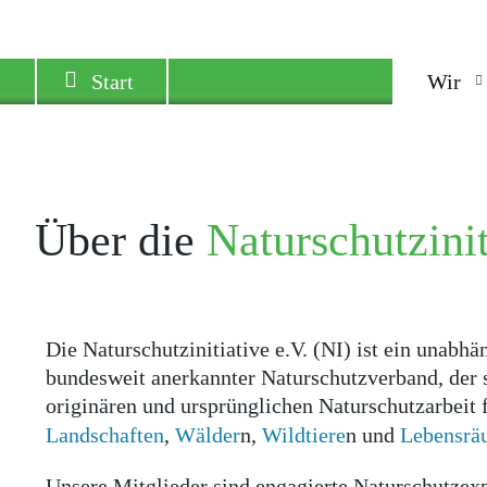
Start
Wir
Über die
Naturschutzinit
Die Naturschutzinitiative e.V. (NI) ist ein unabh
bundesweit anerkannter Naturschutzverband, der 
originären und ursprünglichen Naturschutzarbeit 
Landschaften
,
Wälder
n,
Wildtiere
n und
Lebensrä
Unsere Mitglieder sind engagierte Naturschutzexp