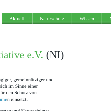
Aktuell
Naturschutz
Wissen
iative e.V.
(NI)
ängiger, gemeinnütziger und
sich im Sinne einer
für den Schutz von
ume
n einsetzt.
erten und Naturschützer.