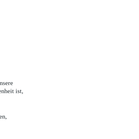
unsere
nheit ist,
en,