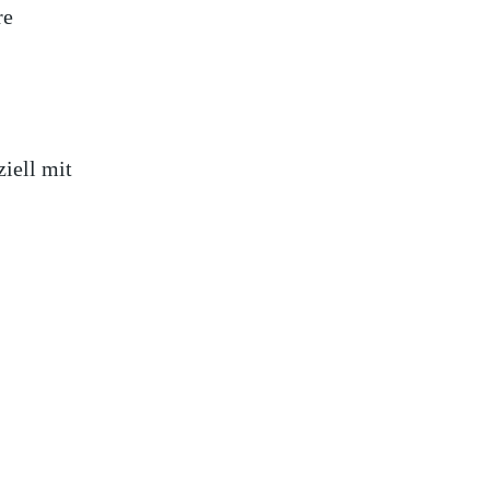
re
iell mit
.