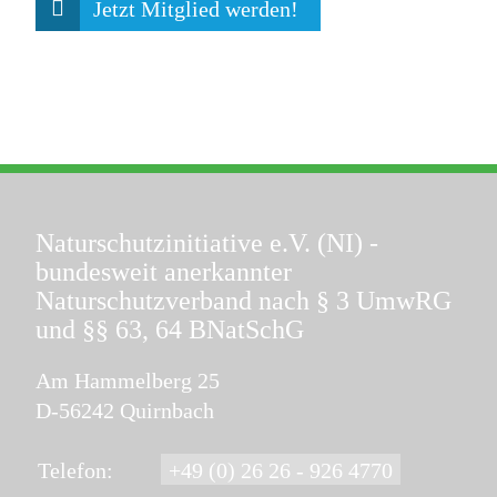
Jetzt Mitglied werden!
Naturschutzinitiative e.V. (NI)
-
bundesweit anerkannter
Naturschutzverband nach § 3 UmwRG
und §§ 63, 64 BNatSchG
Am Hammelberg 25
D-56242 Quirnbach
Telefon:
+49 (0) 26 26 - 926 4770