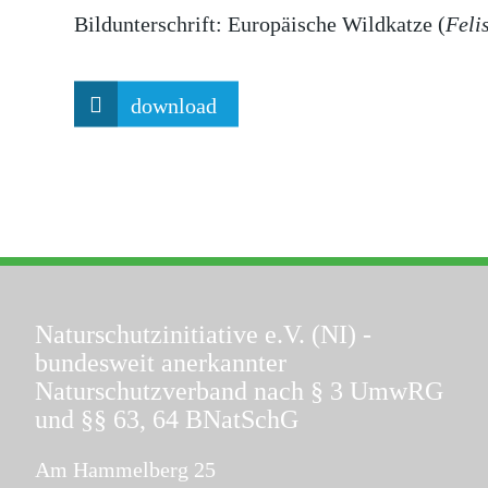
Bildunterschrift:
Europäische Wildkatze (
Felis
download
Naturschutzinitiative e.V. (NI)
-
bundesweit anerkannter
Naturschutzverband nach § 3 UmwRG
und §§ 63, 64 BNatSchG
Am Hammelberg 25