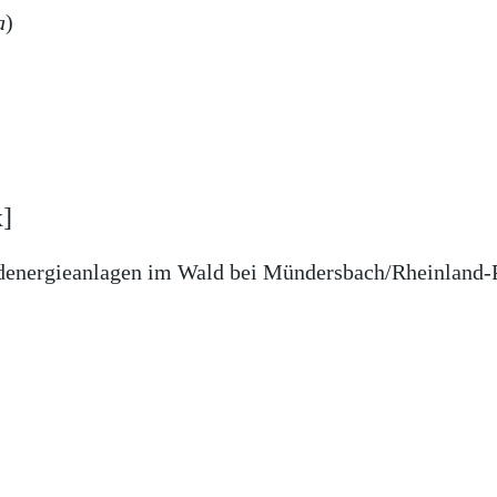
a
)
x]
energieanlagen im Wald bei Mündersbach/Rheinland-