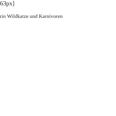
563px]
terin Wildkatze und Karnivoren