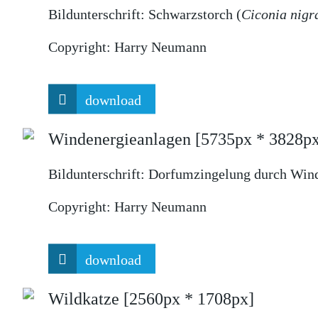
Bildunterschrift:
Schwarzstorch (
Ciconia nigr
Copyright:
Harry Neumann
download
Windenergieanlagen
[5735px * 3828p
Bildunterschrift:
Dorfumzingelung durch Wind
Copyright:
Harry Neumann
download
Wildkatze
[2560px * 1708px]