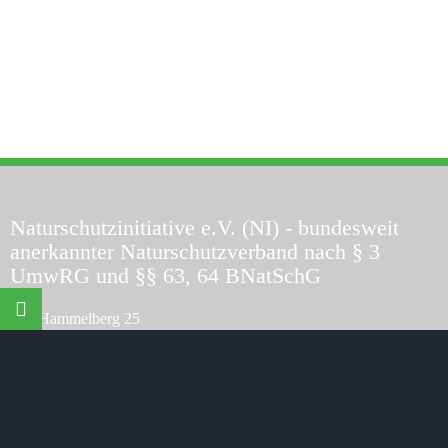
Naturschutzinitiative e.V. (NI)
- bundesweit
anerkannter Naturschutzverband nach § 3
UmwRG und §§ 63, 64 BNatSchG
©
Naturschutzinitiative e.V.
(NI) | Wir schützen Landschaften,
Wälder, Wildtiere und Lebensräume
Am Hammelberg 25
D-56242 Quirnbach
Telefon:
+49 (0) 26 26 - 926 4770
Telefax:
+49 (0) 26 26 - 926 4771