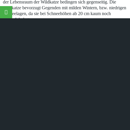
der Lebensraum der Wildkatze bedingen sich gegenseitig. Die
Wildkatze bevorzugt Gegenden mit milden Wintern, bzw. niedrigen
©
Naturschutzinitiative e.V.
(NI) | Wir schützen Landschaften,
Wälder, Wildtiere und Lebensräume
Schneelagen, da sie bei Schneehöhen ab 20 cm kaum noch
Jagderfolg hat…
Artikel lesen
Mehr zu Gabriele Neumann
Gabriele Neumann
stv. Vorsitzende, Projektleiterin Wildkatze und
Karnivoren