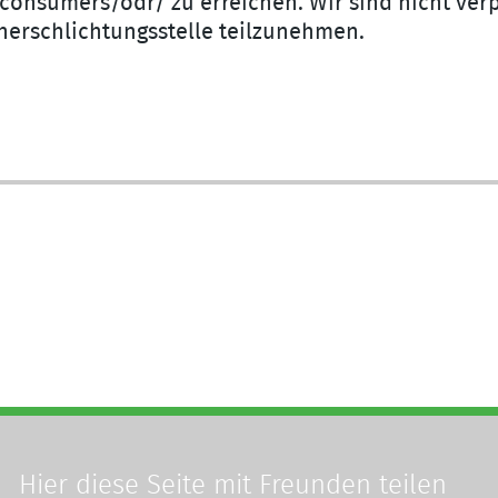
onsumers/odr/ zu erreichen. Wir sind nicht verpf
herschlichtungsstelle teilzunehmen.
Hier diese Seite
mit Freunden teilen