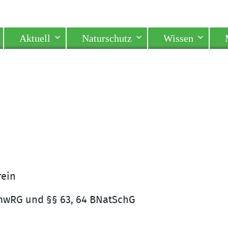
Aktuell
Naturschutz
Wissen
rein
mwRG und §§ 63, 64 BNatSchG