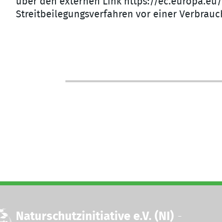
über den externen Link https://ec.europa.eu/c
Streitbeilegungsverfahren vor einer Verbrauc
Naturschutzinitiative e.V. (NI)
-