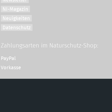
NI-Magazin
Neuigkeiten
Datenschutz
Zahlungsarten im Naturschutz-Shop:
PayPal
Vorkasse
 und Lebensräume