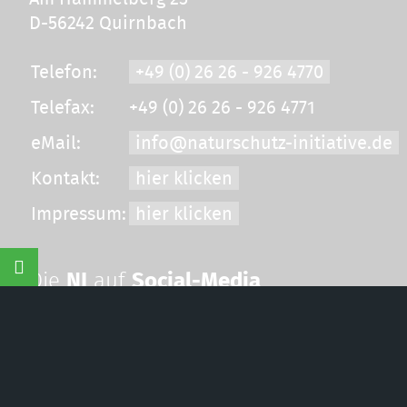
D-56242 Quirnbach
Telefon:
+49 (0) 26 26 - 926 4770
Telefax:
+49 (0) 26 26 - 926 4771
eMail:
info@naturschutz-initiative.de
Kontakt:
hier klicken
Impressum:
hier klicken
©
Naturschutzinitia
Die
NI
auf
Social-Media