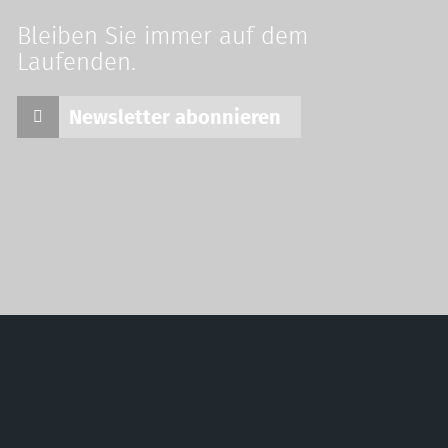
Bleiben Sie immer auf dem
Laufenden.
Newsletter abonnieren
tive e.V.
(NI) | Wir schützen Landschaften, Wälder, Wildtiere