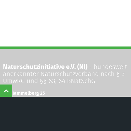
Naturschutzinitiative e.V. (NI)
- bundesweit
anerkannter Naturschutzverband nach § 3
UmwRG und §§ 63, 64 BNatSchG
©
Naturschutzinitiative e.V.
(NI) | Wir schützen
Landschaften, Wälder, Wildtiere und Lebensräume
Am Hammelberg 25
D-56242 Quirnbach
Telefon:
+49 (0) 26 26 - 926 4770
Telefax:
+49 (0) 26 26 - 926 4771