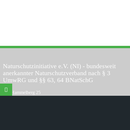
Naturschutzinitiative e.V. (NI)
- bundesweit
anerkannter Naturschutzverband nach § 3
UmwRG und §§ 63, 64 BNatSchG
©
Naturschutzinitiative e.V.
(NI) | Wir schützen Landschaften,
Wälder, Wildtiere und Lebensräume
Am Hammelberg 25
D-56242 Quirnbach
Telefon:
+49 (0) 26 26 - 926 4770
Telefax:
+49 (0) 26 26 - 926 4771