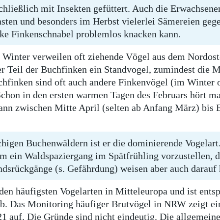
hließlich mit Insekten gefüttert. Auch die Erwachsene
ten und besonders im Herbst vielerlei Sämereien gege
rke Finkenschnabel problemlos knacken kann.
 Winter verweilen oft ziehende Vögel aus dem Nordost
er Teil der Buchfinken ein Standvogel, zumindest die M
inken sind oft auch andere Finkenvögel (im Winter of
hon in den ersten warmen Tagen des Februars hört man
dann zwischen Mitte April (selten ab Anfang März) bis 
chigen Buchenwäldern ist er die dominierende Vogelart.
aum ein Waldspaziergang im Spätfrühling vorzustellen, 
dsrückgänge (s. Gefährdung) weisen aber auch darauf 
den häufigsten Vogelarten in Mitteleuropa und ist ent
 ab. Das Monitoring häufiger Brutvögel in NRW zeigt 
1 auf. Die Gründe sind nicht eindeutig. Die allgemei