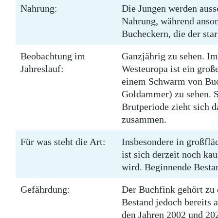
Nahrung:
Die Jungen werden aussc
Nahrung, während ansons
Bucheckern, die der sta
Beobachtung im
Ganzjährig zu sehen. Im
Jahreslauf:
Westeuropa ist ein groß
einem Schwarm von Buchf
Goldammer) zu sehen. Sc
Brutperiode zieht sich 
zusammen.
Für was steht die Art:
Insbesondere in großflä
ist sich derzeit noch k
wird. Beginnende Bestan
Gefährdung:
Der Buchfink gehört zu 
Bestand jedoch bereits
den Jahren 2002 und 202