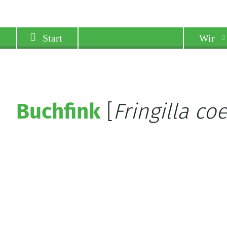
Start
Wir
Buchfink
[
Fringilla co