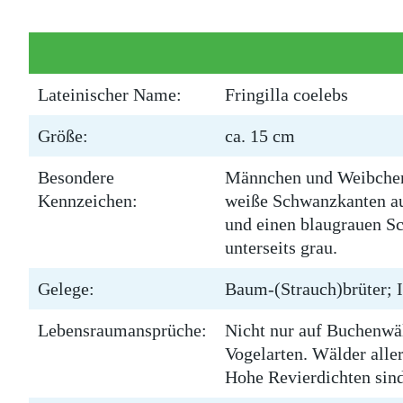
Lateinischer Name:
Fringilla coelebs
Größe:
ca. 15 cm
Besondere
Männchen und Weibchen u
Kennzeichen:
weiße Schwanzkanten auf
und einen blaugrauen Sc
unterseits grau.
Gelege:
Baum-(Strauch)brüter; In
Lebensraumansprüche:
Nicht nur auf Buchenwäld
Vogelarten. Wälder alle
Hohe Revierdichten sin