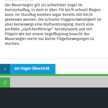
Der Mauersegler gilt als schnellster Vogel im
Horizontalflug, in dem er über 110 km/h schnell fliegen
kann. Im Sturzflug konnten sogar bereits 200 km/h
gemessen werden. Die schnelle Fluggeschwindigkeit ist
aber keineswegs eine Kraftanstrengung: durch eine
perfekte „zäpfchenförmige“ Aerodynamik und mit
Flügeln wie bei einem Segelflugzeug braucht der
Mauersegler meist nur kleine Flügelbewegungen zu
machen.
zur Vogel-Übersicht
©
Naturschutzinitiative e.V.
(NI) | Wir schützen
Landschaften, Wälder, Wildtiere und Lebensräume
Naturschutzinitiative e.V. (NI)
- bundesweit
anerkannter Naturschutzverband nach § 3
UmwRG und §§ 63, 64 BNatSchG