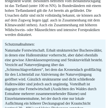
festgestellt wurde. Besonders betroffen vom Bestandsrückgang
ist das Tiefland (unter 100 m NN). In Bundesländern mit einem
hohen Tieflandanteil gilt die Art bereits als gefährdet. Die
Ursachen dafür sind nicht vollständig bekannt, sie können auch
auf dem Zugweg liegen (ggf. auch in Zusammenhang mit dem
Klimawandel stehen). Auch ein Zusammenhang mit höheren
Wildschwein- oder Mäusedichten und intensive Forstpraktiken
werden diskutiert.
Schutzmaßnahmen:
Naturnahe Forstwirtschaft. Erhalt strukturreicher Buchenwälder,
in denen eine Hallenstruktur vorherrscht, aber dabei ebenfalls
eine gewisse Altersklassenspreizung und Strukturvielfalt besteht.
Verzicht auf Naturverjüngung über das
„Schirmschlagverfahren“, bei dem das Kronendach großflächig
für den Lichteinfall zur Aktivierung der Naturverjüngung
geöffnet wird. Gänzlich strukturarme und dicht schließende
Hallenwälder sind jedoch auch ungünstig. Vorteilhaft ist
dagegen eine Femelwirtschaft (Auslichten des Waldes durch
Entnahme mehrerer zusammenstehender Bäume) und
Einzelstammentnahme, bei der durch eine nur lokale
Auflichtung ein höherer Deckungsgrad der Krautschicht