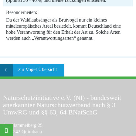
(optimal 30 - 40%) und kleine Dickungen entstehen.
Besonderheiten:
Da der Waldlaubsänger als Brutvogel nur ein kleines
mitteleuropäisches Areal besiedelt, kommt Deutschland eine
hohe Verantwortung für den Erhalt der Art zu. Solche Arten
werden auch „Verantwortungsarten“ genannt.
zur Vogel-Übersicht
Naturschutzinitiative e.V. (NI)
- bundesweit
anerkannter Naturschutzverband nach § 3
UmwRG und §§ 63, 64 BNatSchG
Am Hammelberg 25
©
Naturschutzinitiative e.V.
(NI) | Wir schützen Landschaften,
D-56242 Quirnbach
Wälder, Wildtiere und Lebensräume