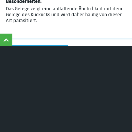
Besonderheiten:
Das Gelege zeigt eine auffallende Ähnlichkeit mit dem
Gelege des Kuckucks und wird daher häufig von dieser
Art parasitiert.
©
Naturschutzinitiative e.V.
(NI) | Wir schützen
Landschaften, Wälder, Wildtiere und Lebensräume
zur Vogel-Übersicht
Naturschutzinitiative e.V. (NI)
- bundesweit
anerkannter Naturschutzverband nach § 3
UmwRG und §§ 63, 64 BNatSchG
Am Hammelberg 25
D-56242 Quirnbach
Telefon:
+49 (0) 26 26 - 926 4770