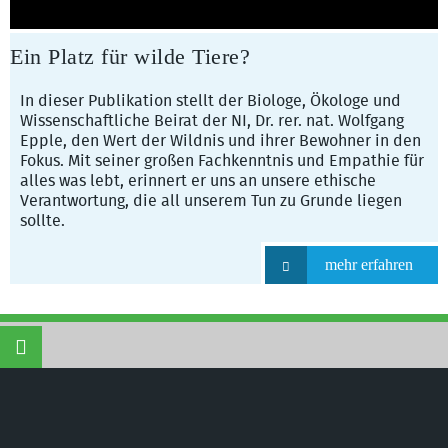
Ein Platz für wilde Tiere?
In dieser Publikation stellt der Biologe, Ökologe und
Wissenschaftliche Beirat der NI, Dr. rer. nat. Wolfgang
Epple, den Wert der Wildnis und ihrer Bewohner in den
Fokus. Mit seiner großen Fachkenntnis und Empathie für
alles was lebt, erinnert er uns an unsere ethische
Verantwortung, die all unserem Tun zu Grunde liegen
sollte.
mehr erfahren
Naturschutzinitiative e.V.
©
(NI) | Wir schützen
Landschaften, Wälder, Wildtiere und Lebensräume
Naturschutzinitiative e.V. (NI)
- bundesweit
anerkannter Naturschutzverband nach § 3
UmwRG und §§ 63, 64 BNatSchG