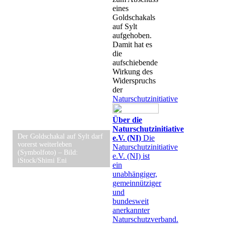
eines
Goldschakals
auf Sylt
aufgehoben.
Damit hat es
die
aufschiebende
Wirkung des
Widerspruchs
der
Naturschutzinitiative
Über die
Naturschutzinitiative
Der Goldschakal auf Sylt darf
e.V.
(NI)
Die
vorerst weiterleben
Naturschutzinitiative
(Symbolfoto) – Bild:
e.V. (NI) ist
iStock/Shimi Eni
ein
unabhängiger,
gemeinnütziger
und
bundesweit
anerkannter
Naturschutzverband.