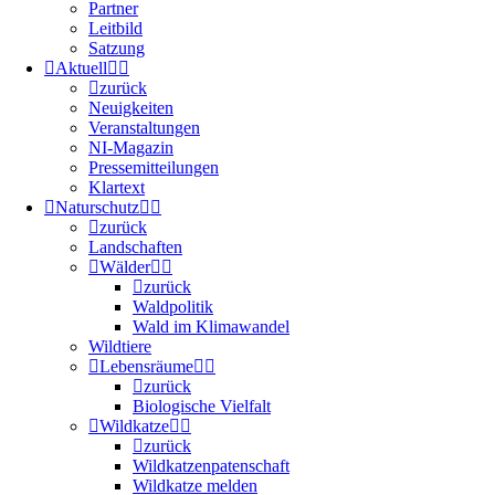
Partner
Leitbild
Satzung
Aktuell
zurück
Neuigkeiten
Veranstaltungen
NI-Magazin
Pressemitteilungen
Klartext
Naturschutz
zurück
Landschaften
Wälder
zurück
Waldpolitik
Wald im Klimawandel
Wildtiere
Lebensräume
zurück
Biologische Vielfalt
Wildkatze
zurück
Wildkatzenpatenschaft
Wildkatze melden