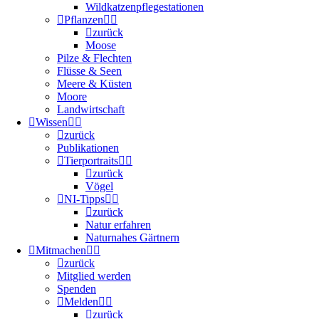
Wildkatzenpflegestationen
Pflanzen
zurück
Moose
Pilze & Flechten
Flüsse & Seen
Meere & Küsten
Moore
Landwirtschaft
Wissen
zurück
Publikationen
Tierportraits
zurück
Vögel
NI-Tipps
zurück
Natur erfahren
Naturnahes Gärtnern
Mitmachen
zurück
Mitglied werden
Spenden
Melden
zurück