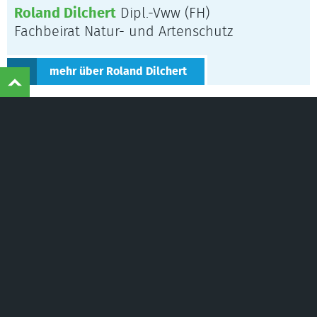
Roland Dilchert
Dipl.-Vww (FH)
Fachbeirat Natur- und Artenschutz
mehr über Roland Dilchert
©
Naturschutzinitiative e.V.
(NI) | Wir schützen
Landschaften, Wälder, Wildtiere und Lebensräume
Naturschutzinitiative e.V. (NI)
- bundesweit
anerkannter Naturschutzverband nach § 3
UmwRG und §§ 63, 64 BNatSchG
Am Hammelberg 25
D-56242 Quirnbach
Telefon:
+49 (0) 26 26 - 926 4770
Telefax:
+49 (0) 26 26 - 926 4771