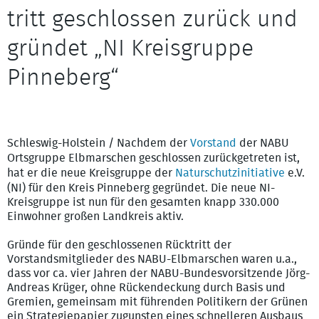
tritt geschlossen zurück und
gründet „NI Kreisgruppe
Gründeten Anfang Januar 2025 die neue Kreisgruppe: (vlnr) Petra
Maruska, Thomas Bülck, Jürgen Prahl, Helga Dilchert und Roland
Pinneberg“
Dilchert Bild: Klaus Plath, Uetersener Nachrichen/A.Beig Verlag
Bild: Klaus Plath, Uetersener Nachrichen/A.Beig Verlag
Schleswig-Holstein / Nachdem der
Vorstand
der NABU
Ortsgruppe Elbmarschen geschlossen zurückgetreten ist,
hat er die neue Kreisgruppe der
Naturschutzinitiative
e.V.
(NI) für den Kreis Pinneberg gegründet. Die neue NI-
Kreisgruppe ist nun für den gesamten knapp 330.000
Einwohner großen Landkreis aktiv.
Gründe für den geschlossenen Rücktritt der
Vorstandsmitglieder des NABU-Elbmarschen waren u.a.,
dass vor ca. vier Jahren der NABU-Bundesvorsitzende Jörg-
Andreas Krüger, ohne Rückendeckung durch Basis und
Gremien, gemeinsam mit führenden Politikern der Grünen
ein Strategiepapier zugunsten eines schnelleren Ausbaus