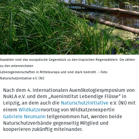
Auwälder sind das europäische Gegenstück zu den tropischen Regenwäldern. Sie zählen
zu den artenreichsten
Lebensgemeinschaften in Mitteleuropa und sind stark bedroht. – Foto:
Naturschutzinitiative e.V. (NI)
Nach dem 4. Internationalen Auenökologiesymposium von
NukLA e.V. und dem „Aueninstitut Lebendige Flüsse“ in
Leipzig, an dem auch die
Naturschutzinitiative
e.V. (NI) mit
einem
Wildkatze
nvortrag von Wildkatzenexpertin
Gabriele Neumann
teilgenommen hat, werden beide
Naturschutzverbände gegenseitig Mitglied und
kooperieren zukünftig miteinander.