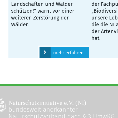
Landschaften und Wälder
der Fachpu
schützen!" warnt vor einer
„Biodiversi
weiteren Zerstörung der
unsere Leb
Wälder.
die die NI 
der Artenvi
hat.
mehr erfahren
Naturschutzinitiative e.V. (NI)
-
bundesweit anerkannter
Naturschutzverband nach § 3 UmwRG