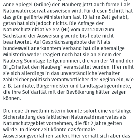
Anne Spiegel (Grüne) den Nauberg jetzt auch formell als
Naturwaldreservat ausweisen wird. Für diesen Schritt hat
das grün geführte Ministerium fast 10 Jahre Zeit gehabt,
getan hat sich jedoch nichts. Die Anfrage der
Naturschutzinitiative e.V. (NI) vom 02.11.2020 zum
Sachstand der Ausweisung wurde bis heute nicht
beantwortet. Auf Gesprächsangebote der NI als
bundesweit anerkanntem Verband hat die ehemalige
Ministerin weder reagiert noch hat sie an einem der
Nauberg-Sonntage teilgenommen, die von der NI und der
BI „Erhaltet den Nauberg“ veranstaltet wurden. Hier reiht
sie sich allerdings in das unverständliche Verhalten
zahlreicher politisch Verantwortlicher der Region ein, wie
z. B. Landräte, Bürgermeister und Landtagsabgeordnete,
die ihre Solidarität mit der Bevölkerung hätten zeigen
können.
Die neue Umweltministerin könnte sofort eine vorläufige
Sicherstellung des faktischen Naturwaldreservates als
Naturschutzgebiet vornehmen, die für 2 Jahre gelten
würde. In dieser Zeit könnte das formale
Ausweisungsverfahren laufen. Hier verhält sich aber das