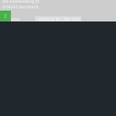
Am Hammelberg 25
D-56242 Quirnbach
Naturschutzinitiative e.V.
©
(NI) | Wir schützen
Landschaften, Wälder, Wildtiere und Lebensräume
Telefon:
+49 (0) 26 26 - 926 4770
Telefax:
+49 (0) 26 26 - 926 4771
eMail:
info@naturschutz-initiative.de
Kontakt:
hier klicken
Impressum:
hier klicken
NI
Social-Media
Die
auf
Hier diese Seite
mit Freunden teilen