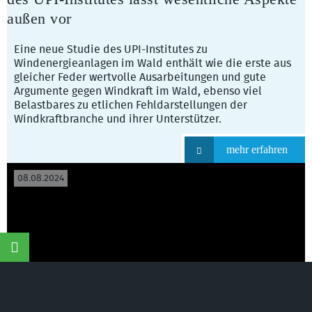
außen vor
Eine neue Studie des UPI-Institutes zu
Windenergieanlagen im Wald enthält wie die erste aus
gleicher Feder wertvolle Ausarbeitungen und gute
Argumente gegen Windkraft im Wald, ebenso viel
Belastbares zu etlichen Fehldarstellungen der
Windkraftbranche und ihrer Unterstützer.
mehr erfahren
08.08.2024
Naturschutzinitiative e.V.
©
(NI) | Wir schützen
Landschaften, Wälder, Wildtiere und Lebensräume
Ohne Wald keine Wildkatzen – Keine