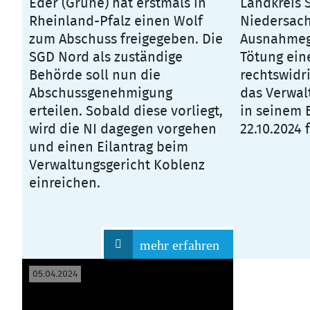
Eder (Grüne) hat erstmals in
Landkreis 
Rheinland-Pfalz einen Wolf
Niedersach
zum Abschuss freigegeben. Die
Ausnahmeg
SGD Nord als zuständige
Tötung eine
Behörde soll nun die
rechtswidri
Abschussgenehmigung
das Verwal
erteilen. Sobald diese vorliegt,
in seinem 
wird die NI dagegen vorgehen
22.10.2024 f
und einen Eilantrag beim
Verwaltungsgericht Koblenz
einreichen.
mehr erfahren
05.04.2024