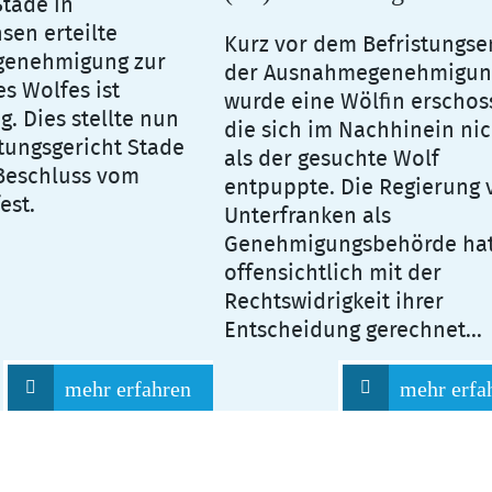
Stade in
sen erteilte
Kurz vor dem Befristungs
enehmigung zur
der Ausnahmegenehmigun
s Wolfes ist
wurde eine Wölfin erschos
g. Dies stellte nun
die sich im Nachhinein nic
tungsgericht Stade
als der gesuchte Wolf
Beschluss vom
entpuppte. Die Regierung 
est.
Unterfranken als
Genehmigungsbehörde ha
offensichtlich mit der
Rechtswidrigkeit ihrer
Entscheidung gerechnet...
mehr erfahren
mehr erfa