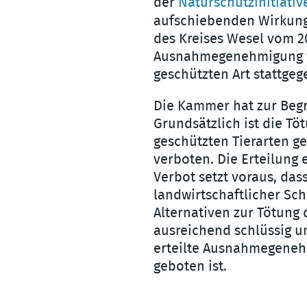
der
Naturschutzinitiativ
aufschiebenden Wirkung
des Kreises Wesel vom 2
Ausnahmegenehmigung vo
geschützten Art stattgeg
Die Kammer hat zur Beg
Grundsätzlich ist die T
geschützten Tierarten 
verboten. Die Erteilun
Verbot setzt voraus, das
landwirtschaftlicher Sc
Alternativen zur Tötung d
ausreichend schlüssig u
erteilte Ausnahmegene
geboten ist.