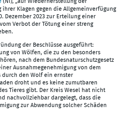
e
(NI), „auf Wiederherstellung der
 ihrer Klagen gegen die Allgemeinverfügung
0. Dezember 2023 zur Erteilung einer
m Verbot der Tötung einer streng
eben.
ründung der Beschlüsse ausgeführt:
ötung von Wölfen, die zu den besonders
gehören, nach dem Bundesnaturschutzgesetz
g einer Ausnahmegenehmigung von dem
s durch den Wolf ein ernster
haden droht und es keine zumutbaren
es Tieres gibt. Der Kreis Wesel hat nicht
nd nachvollziehbar dargelegt, dass die
hmigung zur Abwendung solcher Schäden