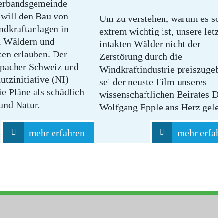
Verbandsgemeinde
will den Bau von
Um zu verstehen, warum es s
ndkraftanlagen in
extrem wichtig ist, unsere let
n Wäldern und
intakten Wälder nicht der
ten erlauben. Der
Zerstörung durch die
acher Schweiz und
Windkraftindustrie preiszuge
utzinitiative (NI)
sei der neuste Film unseres
die Pläne als schädlich
wissenschaftlichen Beirates D
und Natur.
Wolfgang Epple ans Herz gele
mehr erfahren
mehr erfa