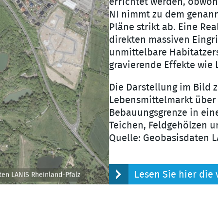
errichtet werden, obwohl
NI nimmt zu dem genann
Pläne strikt ab. Eine Re
direkten massiven Eingr
unmittelbare Habitatzer
gravierende Effekte wie
Die Darstellung im Bild z
Lebensmittelmarkt über 
Bebauungsgrenze in eine
Teichen, Feldgehölzen 
Quelle: Geobasisdaten L
Lesen Sie hier die
ten LANIS Rheinland-Pfalz