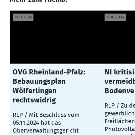
21.11.2024
17.10.2024
OVG Rheinland-Pfalz:
NI kritisi
Bebauungsplan
vermeid
Wölferlingen
Bodenve
rechtswidrig
RLP / Zu d
gewerblich
RLP / Mit Beschluss vom
Freiflächen
05.11.2024 hat das
Photovolta
Oberverwaltungsgericht