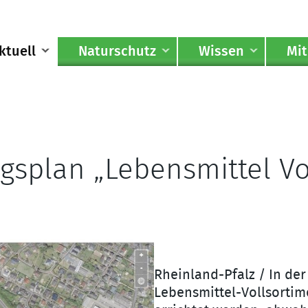
ktuell
Naturschutz
Wissen
Mi
splan „Lebensmittel Vol
Rheinland-Pfalz / In de
Lebensmittel-Vollsortim