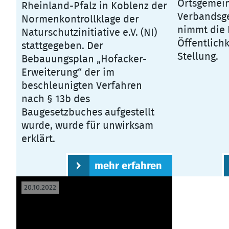
Ortsgemein
Rheinland-Pfalz in Koblenz der
Verbandsg
Normenkontrollklage der
nimmt die 
Naturschutzinitiative e.V. (NI)
Öffentlichk
stattgegeben. Der
Stellung.
Bebauungsplan „Hofacker-
Erweiterung“ der im
beschleunigten Verfahren
nach § 13b des
Baugesetzbuches aufgestellt
wurde, wurde für unwirksam
erklärt.
mehr erfahren
20.10.2022