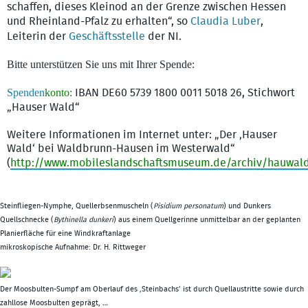
schaffen, dieses Kleinod an der Grenze zwischen Hessen
und Rheinland-Pfalz zu erhalten“, so
Claudia Luber
,
Leiterin der
Geschäftsstelle
der NI.
Bitte unterstützen Sie uns mit Ihrer Spende:
Spenden
konto:
IBAN DE60 5739 1800 0011 5018 26, Stichwort
„Hauser Wald“
Weitere Informationen im Internet unter: „Der ‚Hauser
Wald‘ bei Waldbrunn-Hausen im Westerwald“
(
http://www.mobileslandschaftsmuseum.de/archiv/hauwal
Steinfliegen-Nymphe, Quellerbsenmuscheln (
Pisidium personatum
) und Dunkers
Quellschnecke (
Bythinella dunkeri
) aus einem Quellgerinne unmittelbar an der geplanten
Planierfläche für eine Windkraftanlage
mikroskopische Aufnahme: Dr. H. Rittweger
Der Moosbulten-Sumpf am Oberlauf des ‚Steinbachs‘ ist durch Quellaustritte sowie durch
zahllose Moosbulten geprägt, …