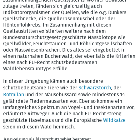
zusammenhängenden Quellsystems. Wo hier Gewässer
zutage treten, fänden sich gleichzeitig auch
Indikatororganismen der Quellen, wie die o.g. Dunkers
Quellschnecke, die Quellerbsenmuschel oder der
Höhlenflohkrebs. Im Zusammenhang mit diesen
Quellaustritten existierten weitere nach dem
Bundesnaturschutzgesetz geschützte Nassbiotope wie
Quellwälder, Feuchtstauden- und Röhrichtgesellschaften
oder Nasswiesenbrachen. Dies alles sei eingebettet in
einen naturnahen Buchenwald, der ebenfalls die Kriterien
eines nach EU-Recht schutzbedeutsamen
Waldlebensraumtyps erfülle.
In dieser Umgebung kämen auch besondere
schutzbedeutsame Tiere wie der
Schwarzstorch
, der
Rotmilan
und der Mäusebussard sowie mindestens 14
gefährdete Fledermausarten vor. Ebenso komme ein
umfangreiches Spektrum an Vogel- und Insektenarten vor,
erläuterte Rittweger. Auch die nach EU-Recht streng
geschützte Haselmaus und die Europäische
Wildkatze
seien in diesem Wald heimisch.
Ausweisung als Naturschutzgebiet beantragt