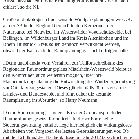
Ausschlussflächen für die Errichtung von Windindustrieanlagen
erklärt“, so die NI.
Große und ökologisch hochsensible Windparkplanungen wie z.B.
an der A3 in der Region Dierdorf, in den Kernzonen der
Naturparke bei Neuwied, im Westerwälder Vogelschutzgebiet bei
Bellingen, im Wildenburger Land im Kreis Altenkirchen und im
Rhein-Hunsrück-Kreis sollen dennoch verwirklicht werden,
obwohl der Bau nach der Raumplanung gar nicht erfolgen solle.
„Denn unabhängig vom Verfahren zur Teilfortschreibung des
Regionalen Raumordnungsplans Mittelrhein-Westerwald bleibt es
den Kommunen auch weiterhin möglich, über ihre
Flächennutzungsplanung die Entwicklung der Windenergienutzung
vor Ort aktiv zu gestalten. Dieses gilt ebenfalls für das gesamte
Landes- und Bundesgebiet und führt daher die gesamte
Raumplanung ins Absurde“, so Harry Neumann.
Da die Raumordnung – anders als es der Grundanspruch der
Raumordnungsgesetze formuliert – in dieser Form keine
Steuerungswirkung entfalte, liege hier lediglich ein wirkungsloses
Abarbeiten von Vorgaben der letzten Gesetzänderungen vor. Ob
mit der Erfüllung der Flächenkulisse im Jahr 2032 tatsächlich eine