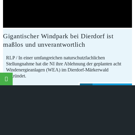
Gigantischer Windpark bei Dierdorf ist
maßlos und unverantwortlich
RLP / In einer umfangreichen naturschutzfachlichen
Stellungnahme hat die NI ihre Ablehnung der geplanten acht
Windenergieanlagen (WEA) im Dierdorf-Märkerwald
©
Naturschutzinitiative e.V.
(NI) | Wir schützen Landschaften,
begründet.
Wälder, Wildtiere und Lebensräume
mehr erfahren
10.10.2023