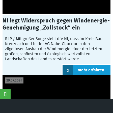
NI legt Widerspruch gegen Windenergie-
Genehmigung „Zollstock“ ein
RLP / Mit großer Sorge sieht die NI, dass im Kreis Bad
Kreuznach und in der VG Nahe-Glan durch den
zügellosen Ausbau der Windenergie einer der letzten
großen, schönsten und ökologisch wertvollsten
Landschaften des Landes zerstört werde.
mehr erfahren
29.07.2024
©
Naturschutzinitiative e.V.
(NI) | Wir schützen
Landschaften, Wälder, Wildtiere und Lebensräume