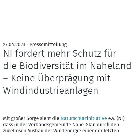
27.04.2023 - Pressemitteilung
NI fordert mehr Schutz für
die Biodiversität im Naheland
– Keine Überprägung mit
Windindustrieanlagen
Unverdorbenes Naheland (Blick Koppenstein Richtung Bad
Sobernheim) – Bild: Dr. Michael Altmoos
Mit großer Sorge sieht die
Naturschutzinitiative
e.V. (NI),
dass in der Verbandsgemeinde Nahe-Glan durch den
zügellosen Ausbau der Windenergie einer der letzten