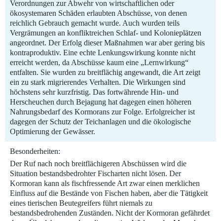
Verordnungen zur Abwehr von wirtschaftlichen oder
ökosystemaren Schäden erlaubten Abschüsse, von denen
reichlich Gebrauch gemacht wurde. Auch wurden teils
Vergrämungen an konfliktreichen Schlaf- und Kolonieplätzen
angeordnet. Der Erfolg dieser Maßnahmen war aber gering bis
kontraproduktiv. Eine echte Lenkungswirkung konnte nicht
erreicht werden, da Abschüsse kaum eine „Lernwirkung“
entfalten. Sie wurden zu breitflächig angewandt, die Art zeigt
ein zu stark migrierendes Verhalten. Die Wirkungen sind
höchstens sehr kurzfristig. Das fortwährende Hin- und
Herscheuchen durch Bejagung hat dagegen einen höheren
Nahrungsbedarf des Kormorans zur Folge. Erfolgreicher ist
dagegen der Schutz der Teichanlagen und die ökologische
Optimierung der Gewässer.
Besonderheiten:
Der Ruf nach noch breitflächigeren Abschüssen wird die
Situation bestandsbedrohter Fischarten nicht lösen. Der
Kormoran kann als fischfressende Art zwar einen merklichen
Einfluss auf die Bestände von Fischen haben, aber die Tätigkeit
eines tierischen Beutegreifers führt niemals zu
bestandsbedrohenden Zuständen. Nicht der Kormoran gefährdet