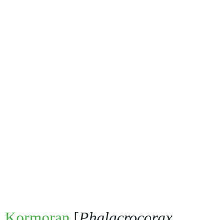
Kormoran
[
Phalacrocorax