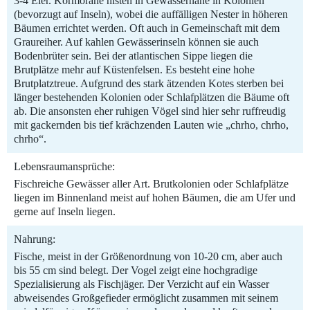
3-4 Eier. Kormorane nisten in Gewässernähe in Kolonien
(bevorzugt auf Inseln), wobei die auffälligen Nester in höheren
Bäumen errichtet werden. Oft auch in Gemeinschaft mit dem
Graureiher. Auf kahlen Gewässerinseln können sie auch
Bodenbrüter sein. Bei der atlantischen Sippe liegen die
Brutplätze mehr auf Küstenfelsen. Es besteht eine hohe
Brutplatztreue. Aufgrund des stark ätzenden Kotes sterben bei
länger bestehenden Kolonien oder Schlafplätzen die Bäume oft
ab. Die ansonsten eher ruhigen Vögel sind hier sehr ruffreudig
mit gackernden bis tief krächzenden Lauten wie „chrho, chrho,
chrho“.
Lebensraumansprüche:
Fischreiche Gewässer aller Art. Brutkolonien oder Schlafplätze
liegen im Binnenland meist auf hohen Bäumen, die am Ufer und
gerne auf Inseln liegen.
Nahrung:
Fische, meist in der Größenordnung von 10-20 cm, aber auch
bis 55 cm sind belegt. Der Vogel zeigt eine hochgradige
Spezialisierung als Fischjäger. Der Verzicht auf ein Wasser
abweisendes Großgefieder ermöglicht zusammen mit seinem