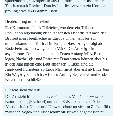
spindelförmigen Körper ein ausdauerndes und kraftsparendes
Tauchen nach Fischen. Durchschnittlich verzehrt ein Kormoran
pro Tag etwa 450 Gramm Fisch.
Beobachtung im Jahreslauf:
Der Kormoran gilt als Teilzieher, von dem ein Teil der
Population regelmäßig zieht. Ansonsten zieht die Art nach der
Brutzeit meist breitflächig in Europa umher, teils bis zur
nordafrikanischen Küste. Die Brutplatzbesetzung erfolgt ab
Ende Februar, überwiegend im März. Die Art zeigt ein
asynchrones Brüten, bei dem die Ersten Anfang März Eier
legen, Nachzügler und Paare mit Ersatzbruten können aber bis
in den Juni hinein eine Brut anfangen. Flügge sind die
Jungvögel frühestens ab Ende Mai, meist aber erst ab Ende Juni.
Ein Wegzug kann sich zwischen Anfang September und Ende
November anschließen.
Für was steht die Art:
Die Art steht für ein kaum versöhnliches Verhältnis zwischen
Naturnutzung (Fischerei) und dem Existenzrecht von Arten.
Aber auch der Natur- und Umweltschutz tut sich im Zielkonflikt
zwischen Vogel- und Fischschutz oft schwer, angemessen zu