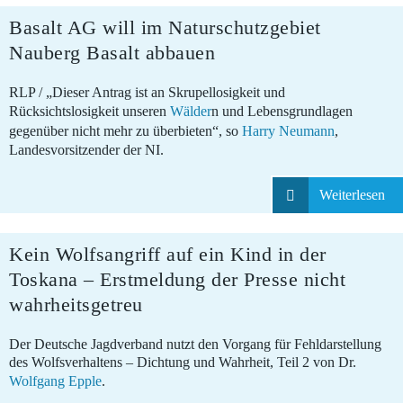
Basalt AG will im Naturschutzgebiet
30.07.2026
Nauberg Basalt abbauen
RLP / „Dieser Antrag ist an Skrupellosigkeit und
Rücksichtslosigkeit unseren
Wälder
n und Lebensgrundlagen
gegenüber nicht mehr zu überbieten“, so
Harry Neumann
,
Landesvorsitzender der NI.
Weiterlesen
Kein Wolfsangriff auf ein Kind in der
30.07.2026
Toskana – Erstmeldung der Presse nicht
wahrheitsgetreu
Der Deutsche Jagdverband nutzt den Vorgang für Fehldarstellung
des Wolfsverhaltens – Dichtung und Wahrheit, Teil 2 von Dr.
Wolfgang Epple
.