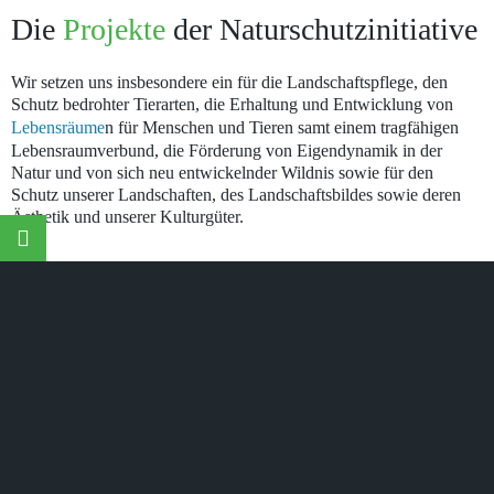
Die
Projekte
der Naturschutzinitiative
Wir setzen uns insbesondere ein für die Landschaftspflege, den
Schutz bedrohter Tierarten, die Erhaltung und Entwicklung von
Lebensräume
n für Menschen und Tieren samt einem tragfähigen
Lebensraumverbund, die Förderung von Eigendynamik in der
Natur und von sich neu entwickelnder Wildnis sowie für den
Schutz unserer Landschaften, des Landschaftsbildes sowie deren
Ästhetik und unserer Kulturgüter.
©
Naturschutzinitiative e.V.
(NI) | Wir schützen Landschaften,
Wälder, Wildtiere und Lebensräume