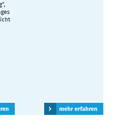
“,
ages
licht
hren
mehr erfahren