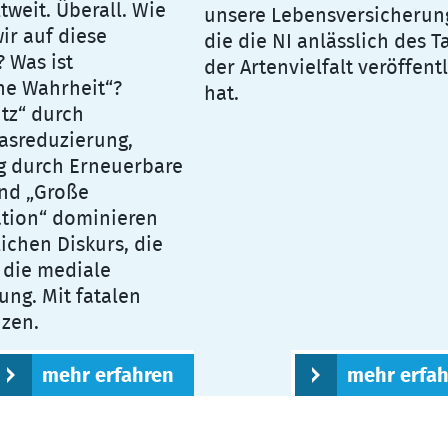
tweit. Überall. Wie
unsere Lebensversicherung
ir auf diese
die die NI anlässlich des T
 Was ist
der Artenvielfalt veröffent
he Wahrheit“?
hat.
tz“ durch
asreduzierung,
g durch Erneuerbare
nd „Große
tion“ dominieren
ichen Diskurs, die
d die mediale
g. Mit fatalen
zen.
mehr erfahren
mehr erfa