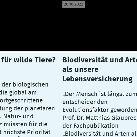
20.10.2022
 für wilde Tiere?
Biodiversität und Ar
als unsere
Lebensversicherung
t der biologischen
t die global am
„Der Mensch ist längst zu
fortgeschrittene
entscheidenden
tung der planetaren
Evolutionsfaktor geworden
. Natur- und
Prof. Dr. Matthias Glaubrec
z müssten für die
der Fachpublikation
 höchste Priorität
„Biodiversität und Arten al