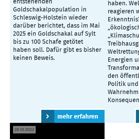
entstehenden
haben. Wel
Goldschakalpopulation in
reagieren w
Schleswig-Holstein wieder
Erkenntnis?
darüber berichtet, dass im Mai
„ökologisc
2025 ein Goldschakal auf Sylt
„Klimaschu
bis zu 100 Schafe getötet
Treibhausg
haben soll. Dafür gibt es bisher
Weltrettun
keinen Beweis.
Energien u
Transforma
den öffentl
Politik un
Wahrnehmun
Konsequen
mehr erfahren
20.10.2022