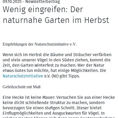
09.10.2025 - Newsletterbeitrag
Wenig eingreifen: Der
naturnahe Garten im Herbst
Wildrosenarten wie die Hechtrose eignen sich ideal für einen
naturnahen Garten. – Bild: Cornelia Kahl
Empfehlungen der Naturschutzinitiative e.V.
Wenn sich im Herbst die Bäume und Sträucher verfärben
und viele unserer Vögel in den Süden ziehen, kommt die
Zeit, den Garten winterfest zu machen. Wer der Natur
etwas Gutes tun möchte, hat einige Möglichkeiten. Die
Naturschutzinitiative
e.V. (NI) gibt Tipps.
Gehölzschnitt mit Maß
Eine Hecke ist keine Mauer: Versuchen Sie aus einer Hecke
keine dicht schließende Struktur zu machen, sondern
bevorzugen Sie einen stufigen Schnitt. Dieser bietet
Einflugmöglichkeiten und Ausguckwarten für Vögel. In