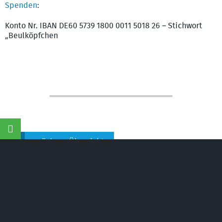
Spenden
:
Konto Nr. IBAN DE60 5739 1800 0011 5018 26 – Stichwort
„Beulköpfchen
Naturschutzinitiative e.V.
©
(NI) | Wir schützen
Landschaften, Wälder, Wildtiere und Lebensräume
zurück zur Übersicht
Mehr zum Thema: