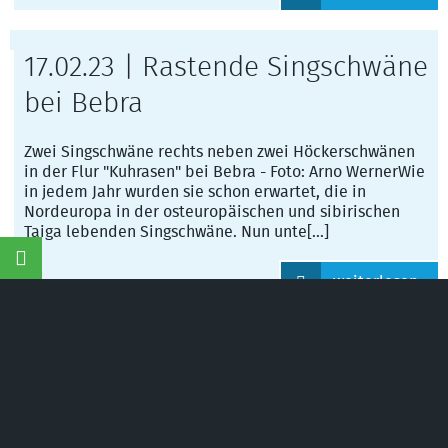
17.02.23 | Rastende Singschwäne
bei Bebra
Zwei Singschwäne rechts neben zwei Höckerschwänen
in der Flur "Kuhrasen" bei Bebra - Foto: Arno WernerWie
in jedem Jahr wurden sie schon erwartet, die in
Nordeuropa in der osteuropäischen und sibirischen
Taiga lebenden Singschwäne. Nun unte[...]
©
Naturschutzinitiative e.V.
(NI) | Wir schützen
Landschaften, Wälder, Wildtiere und Lebensräume
weiterlesen
07.10.22 | NI lehnt
Windkraftanlagen am Alheimer
ab